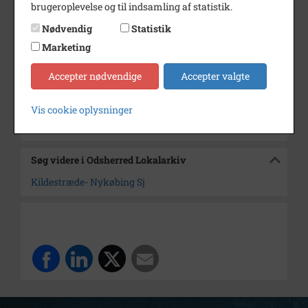
brugeroplevelse og til indsamling af statistik.
Dateringsnote
1976
Nødvendig
Statistik
Fotograf
Kurt Sørensen
Marketing
Størrelse
9x13
Accepter nødvendige
Accepter valgte
Arkiv
Odsherred Lokalarkiv
Vis cookie oplysninger
Kontakt arkivet
Søg videre i Odsherred Lokalarkiv
Kildestræde- Nykøbing Sj