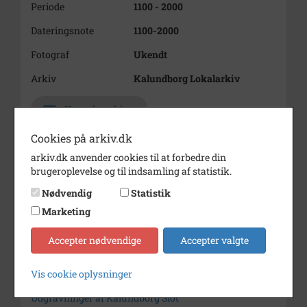
Periode
1100 - 2000
Dateringsnote
1100-2000
Fotograf
Ukendt
Arkiv
Kalundborg Lokalarkiv
Kontakt arkivet
Cookies på arkiv.dk
Yderligere indhold
Fold alt ud
arkiv.dk anvender cookies til at forbedre din
brugeroplevelse og til indsamling af statistik.
Ø872,1
KALUNDBORG SLOT.
Ø872,2
PROSPEKTER OVER KALUNDBORG.
Nødvendig
Statistik
Ø872,3
PENGEKISTE.
Marketing
Ø872,4
RUNESTAV.
Ø872,5
GULDMØNT.
Accepter nødvendige
Accepter valgte
Vis cookie oplysninger
Søg videre i Kalundborg Lokalarkiv
Udgravninger af Kalundborg Slot