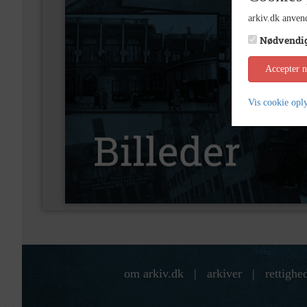
arkiv.dk anvend
Nødvendi
Accepter 
Vis cookie opl
om arkiv.dk
|
arkiver
|
rettighe