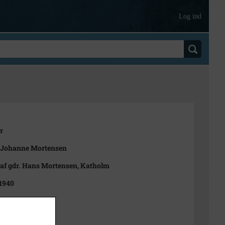
Log ind
r
 Johanne Mortensen
 af gdr. Hans Mortensen, Katholm
 1940
t