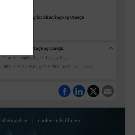
istorisk Forening for Skævinge og Omegn
 Forening for Skævinge og Omegn
. 11 a, St. Lyngby By, Ll. Lyngby Sogn
.1883, d. 27.12.1946, g.22.8.1908 med Larsen, Jens f.
lsbetingelser
|
cookie-indstillinger