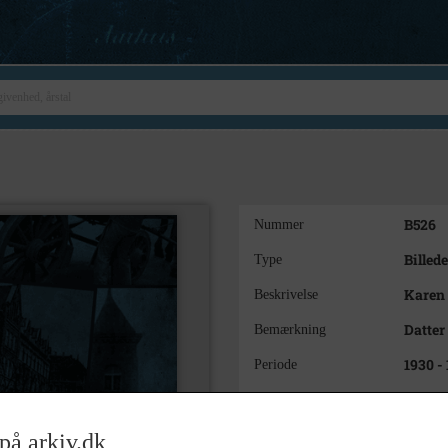
B526
Nummer
Billede
Type
Karen
Beskrivelse
Datter
Bemærkning
1930 -
Periode
1935
Dateringsnote
Ukend
Fotograf
på arkiv.dk