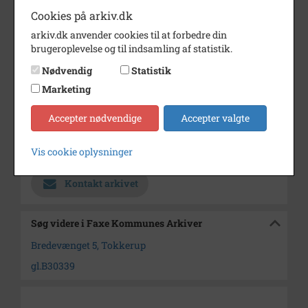
Årstal
1908
Cookies på arkiv.dk
Dateringsnote
1908
arkiv.dk anvender cookies til at forbedre din
brugeroplevelse og til indsamling af statistik.
Fotograf
Ukendt
Nødvendig
Statistik
Se på kort
Marketing
Type
Sogn (1000-2050)
Accepter nødvendige
Accepter valgte
Enhed
Faxe Sogn (1000-2050)
Vis cookie oplysninger
Arkiv
Faxe Kommunes Arkiver
Kontakt arkivet
Søg videre i Faxe Kommunes Arkiver
Bredevænget 5, Tokkerup
gl.B30339