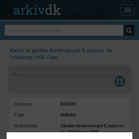
Maleri af gården Bredevænget 5, matr.nr. 4a,
Tokkerup, 1908, Faxe
Nummer
B30339
Type
Billeder
Beskrivelse
Gården Bredevænget 5, matr.nr.
4a, Tokkerup, 1908