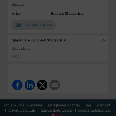
Udgiver
,
Arkiv
Holbæk Stadsarkiv
Kontakt arkivet
Søg videre i Holbæk Stadsarkiv
Udby skole
Udby
om arkiv.dk
|
arkiver
|
rettigheder og brug
|
faq
|
kontakt
|
privatlivspolitik
|
handelsbetingelser
|
cookie-indstillinger