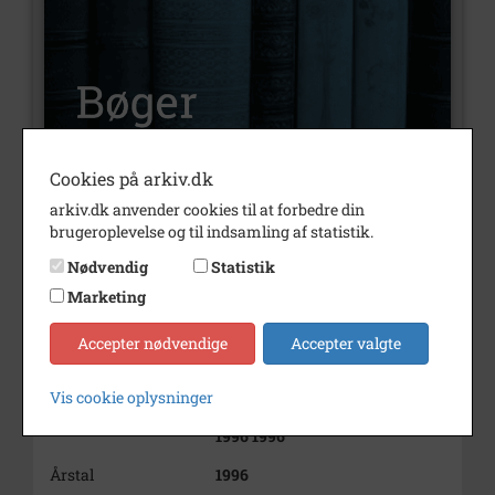
Cookies på arkiv.dk
arkiv.dk anvender cookies til at forbedre din
Nummer
S128
brugeroplevelse og til indsamling af statistik.
Type
Bøger
Nødvendig
Statistik
Illustrationer
Ja
Marketing
Forfatter(e)
Jan Thiemann
Accepter nødvendige
Accepter valgte
Indholdsnote
Vis cookie oplysninger
1996
1996 1996
Årstal
1996