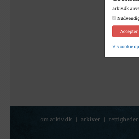
arkiv.dk anve
Nødvendi
Accepter
Vis cookie o
om arkiv.dk
|
arkiver
|
rettigheder