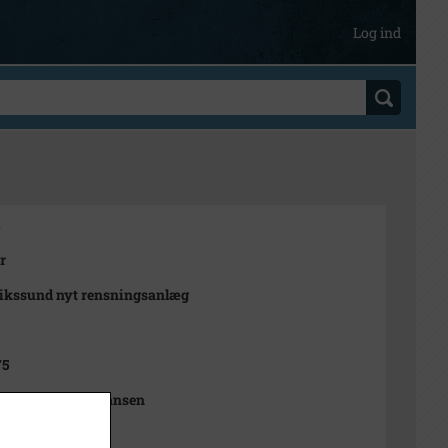
Log ind
8
r
ikssund nyt rensningsanlæg
75
Sophie Rubæk Hansen