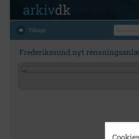
Tilbage
Frederikssund nyt rensningsanl
Cookies