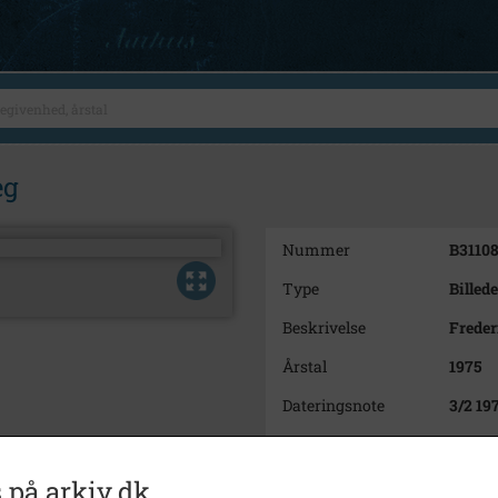
æg
Nummer
B3110
Type
Billede
Beskrivelse
Freder
Årstal
1975
Dateringsnote
3/2 19
Fotograf
Anne 
Se på kort
 på arkiv.dk