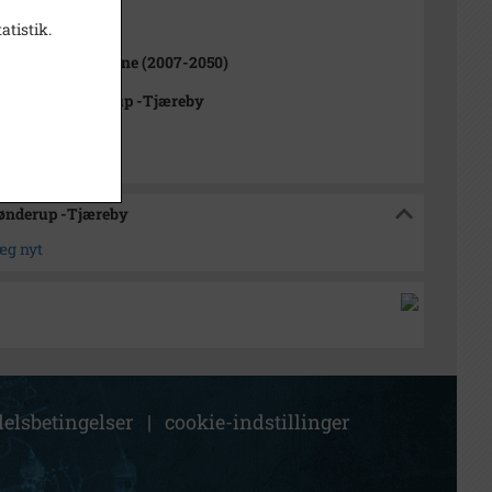
ne (1970-2050)
atistik.
rikssund Kommune (2007-2050)
rkivet Alsønderup -Tjæreby
sønderup -Tjæreby
æg nyt
elsbetingelser
|
cookie-indstillinger