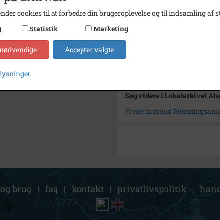
Type
Kommu
nder cookies til at forbedre din brugeroplevelse og til indsamling af st
Enhed
Frede
g
Statistik
Marketing
Arkiv
Lokala
 nødvendige
Accepter valgte
Kontakt arkivet
plysninger
Søg videre i Lokalarkivet Al
Frederikssund Rensningsanl
 og brug
|
faq
|
kontakt
|
privatlivspolitik
|
hand