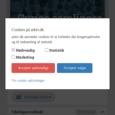
Cookies på arkiv.dk
arkiv.dk anvender cookies til at forbedre din brugeroplevelse
og til indsamling af statistik.
U28
Nummer
Nødvendig
Statistik
Øvrige samlinger
Type
Marketing
1935
Årstal
Accepter nødvendige
Accepter valgte
1935
Dateringsnote
1935-1935
Vis cookie oplysninger
Hvidebæk Lokalhistorisk Arkiv
Arkiv
Kontakt arkivet
Yderligere indhold
Fold alt ud