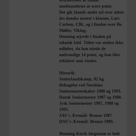
overhovedet at tillade
modstanderne at score point.
Det gik blandt andet ud over sidste
års danske mester i klassen, Lars
Carlsen, CIK, og i finalen over Bo
Møller, Viking.
Henning sejrede i finalen på
teknisk fald. Tiden var endnu ikke
udløbet, da han nåede de
nødvendige 14 point, og han blev
erklæret som vinder.
Historik:
Seniorlandskamp, 82 kg.
Deltagelse ved Nordiske
Seniormesterskaber 1988 og 1993.
Dansk Seniormester 1987 og 1988.
Jysk Seniormester 1987, 1988 og
1993.
JAU's Æresnål: Bronze 1987.
DAU's Æresnål: Bronze 1989.
Henning Kirch Jørgensen er født