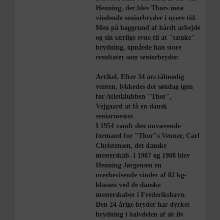
Henning, der blev Thors mest
vindende seniorbryder i nyere tid.
Men på baggrund af hårdt arbejde
og sin særlige evne til at "tænke"
brydning, opnåede han store
resultater som seniorbryder.
Artikel. Efter 34 års tålmodig
venten, lykkedes det søndag igen
for Atletklubben "Thor",
Vejgaard at få en dansk
seniormester.
I 1954 vandt den nuværende
formand for "Thor"s Venner, Carl
Christensen, det danske
mesterskab. I 1987 og 1988 blev
Henning Jørgensen en
overbevisende vinder af 82 kg-
klassen ved de danske
mesterskaber i Frederikshavn.
Den 24-årige bryder har dyrket
brydning i halvdelen af sit liv.