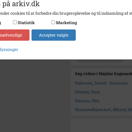
 på arkiv.dk
Størrelse
13 x 1
Se på kort
nder cookies til at forbedre din brugeroplevelse og til indsamling af st
g
Statistik
Marketing
Type
Sogn (
Enhed
Højels
 nødvendige
Accepter valgte
Arkiv
Højels
plysninger
Kontakt arkivet
Søg videre i Højelse Sognear
Pedersen, Svend - Stationen
Nielsen, Dora
Hansen, Rita
Skensvedhjemmet, Ølbyvej 183