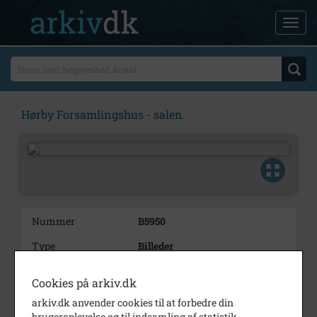
Hørby Forsamlingshus - salen.
Nummer
B5950
Type
Billeder
Beskrivelse
Hørby Forsamlingshus - salen.
Cookies på arkiv.dk
Bemærkning
Tidligere 1982/212-213-1
arkiv.dk anvender cookies til at forbedre din
brugeroplevelse og til indsamling af statistik.