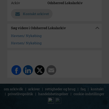
Arkiv
Odsherred Lokalarkiv
Kontakt arkivet
Søg videre i Odsherred Lokalarkiv
Havnen/ Nykøbing
Havnen/ Nykøbing
om arkiv.dk
|
arkiver
|
rettigheder og brug
|
faq
|
kontakt
|
privatlivspolitik
|
handelsbetingelser
|
cookie-indstillinger