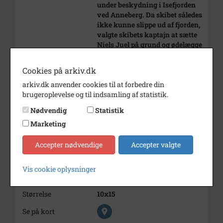
under beskydning i Isefjorden
ved Anneberg. Da skibet således
ikke kunne slippe ud af fjorden,
valgte skibets kaptajn at sætte
Niels Juel på grund og ødelægge
alt udstyr ombord.
Senere fik tyskerne slæbt skibet
Cookies på arkiv.dk
til Kiel, hvor det blev ombygget
arkiv.dk anvender cookies til at forbedre din
til tysk kadetskib.
brugeroplevelse og til indsamling af statistik.
"Niels Juel" gik på grund ved
forlystelsesetablissementet
Nødvendig
Statistik
Grønnehavehus syd for
Marketing
Nykøbing Sj.
Årstal
1943
Accepter nødvendige
Accepter valgte
Dateringsnote
29-08-1943
Vis cookie oplysninger
Fotograf
Ukendt
Størrelse
10x15
Se på kort