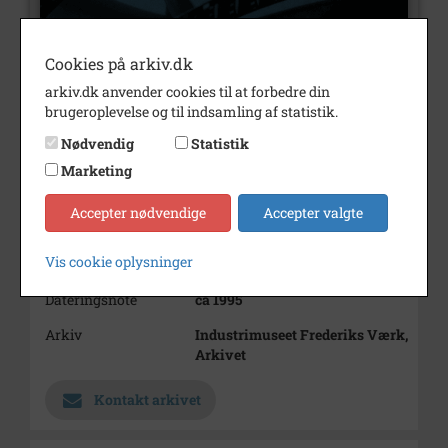
Cookies på arkiv.dk
arkiv.dk anvender cookies til at forbedre din
brugeroplevelse og til indsamling af statistik.
Nødvendig
Statistik
Marketing
Nummer
F24
Accepter nødvendige
Accepter valgte
Type
Film og lyd
Vis cookie oplysninger
Periode
1992 - 1999
Dateringsnote
ca 1995
Arkiv
Industrimuseet Frederiks Værk,
Arkivet
Kontakt arkivet