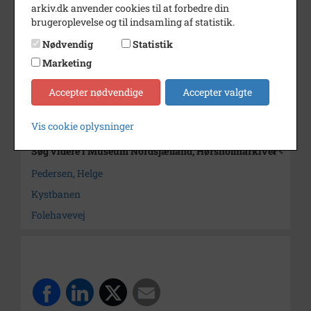
arkiv.dk anvender cookies til at forbedre din
Dateringsnote
1971
brugeroplevelse og til indsamling af statistik.
Fotograf
Pedersen, Helge
Nødvendig
Statistik
Marketing
Arkiv
Museum Nordsjælland,
Hørsholmarkivet
Accepter nødvendige
Accepter valgte
Kontakt arkivet
Vis cookie oplysninger
Søg videre i Museum Nordsjælland, Hørsholmarkivet
Pedersen, Helge
Kystbanen
Folehavevej