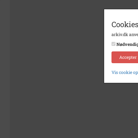
Cookies
arkiv.dk anve
Nødvendi
Accepter
Vis cookie o