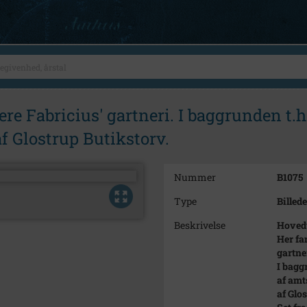
re Fabricius' gartneri. I baggrunden t.h.
f Glostrup Butikstorv.
Nummer
B1075
Type
Billede
Beskrivelse
Hovedv
Her fa
gartne
I baggr
af amt
af Glo