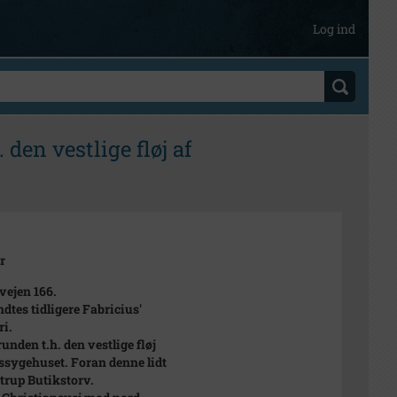
Log ind
 den vestlige fløj af
r
ejen 166.
ndtes tidligere Fabricius'
ri.
unden t.h. den vestlige fløj
ssygehuset. Foran denne lidt
strup Butikstorv.