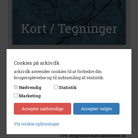
Nummer
K1017
Cookies på arkiv.dk
Type
Kort og tegninger
arkiv.dk anvender cookies til at forbedre din
brugeroplevelse og til indsamling af statistik.
Beskrivelse
Parcel Nr. 2 af Matr. Nr. 27c
Nødvendig
Statistik
Kort over området og
matriklern omkring matrikel
Marketing
nummer 27c, Frederiksværk
Bygrunde.
Accepter nødvendige
Accepter valgte
Bemærkning
1:800.
Kortet er optaget i anledning af
Vis cookie oplysninger
udstykningen af matr. nr. 27c,
Frv. Bygrunde med dannelsen af