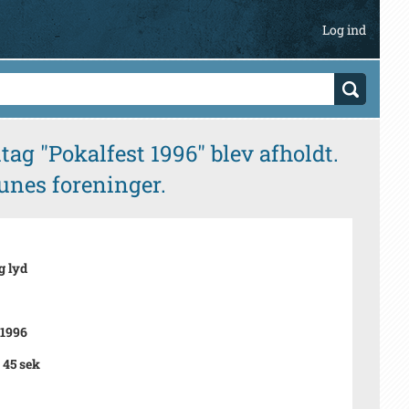
Log ind
tag "Pokalfest 1996" blev afholdt.
munes foreninger.
g lyd
-1996
 45 sek