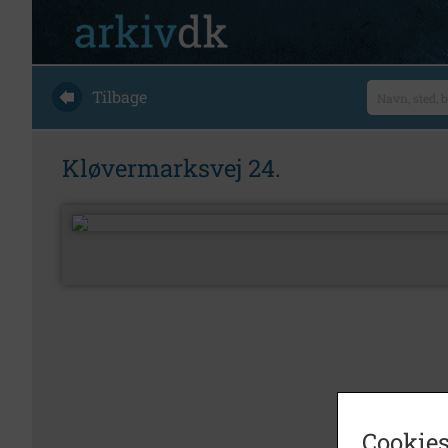
Tilbage
Kløvermarksvej 24.
Cookies