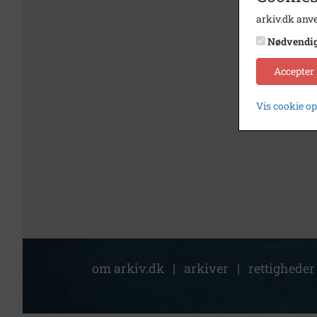
arkiv.dk anve
Nødvendi
Accepter
Vis cookie o
om arkiv.dk
|
arkiver
|
rettigheder