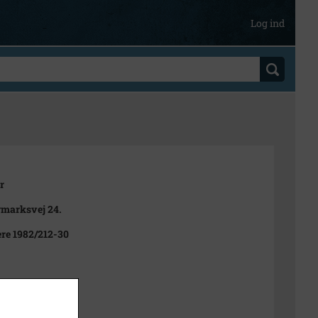
Log ind
r
marksvej 24.
ere 1982/212-30
t