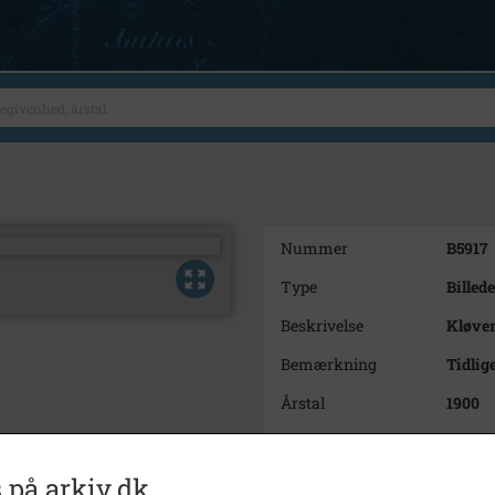
Nummer
B5917
Type
Billede
Beskrivelse
Kløver
Bemærkning
Tidlig
Årstal
1900
Dateringsnote
u.å.
Fotograf
Ukend
 på arkiv.dk