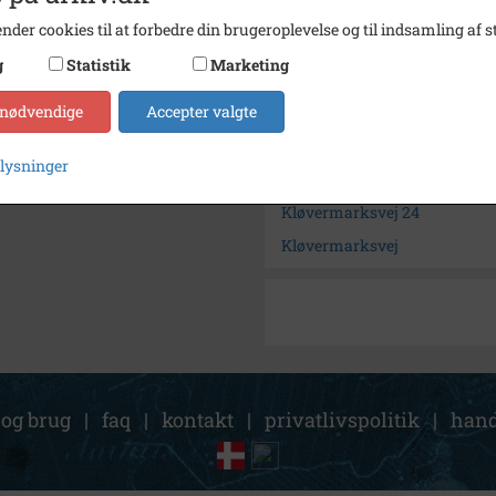
Størrelse
13 x 9
nder cookies til at forbedre din brugeroplevelse og til indsamling af st
Arkiv
Holbæ
g
Statistik
Marketing
 nødvendige
Accepter valgte
Kontakt arkivet
plysninger
Søg videre i Holbæk Stadsar
Kløvermarksvej 24
Kløvermarksvej
 og brug
|
faq
|
kontakt
|
privatlivspolitik
|
hand