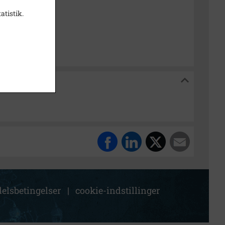
atistik.
k Stadsarkiv
kiv
elsbetingelser
|
cookie-indstillinger