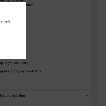
n: Sydvestvej 51.
a Væveren mod sydøst.
atistik.
il 1959
Hansen
1000-2050)
up Sogn (1000-2050)
up Arkiv / Byhistorisk Hus
 Byhistorisk Hus