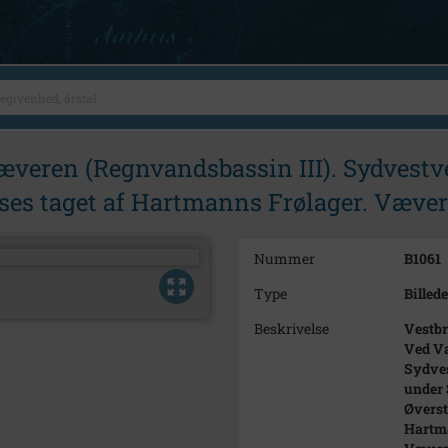
æveren (Regnvandsbassin III). Sydvestve
 ses taget af Hartmanns Frølager. Væver
Nummer
B1061
Type
Billede
Beskrivelse
Vestbr
Ved Væ
Sydves
under 
Øverst 
Hartma