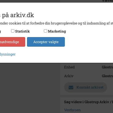
Vævere
Set fr
 på arkiv.dk
Bemærkning
N
Årstal
1959
nder cookies til at forbedre din brugeroplevelse og til indsamling af st
g
Statistik
Marketing
Dateringsnote
18. apr
Fotograf
Knud 
 nødvendige
Accepter valgte
Se på kort
plysninger
Type
Sogn (
Enhed
Glostr
Arkiv
Glostr
Kontakt arkivet
Søg videre i Glostrup Arkiv /
Vestbroen