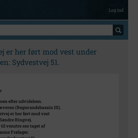
Log ind
j er her ført mod vest under
en: Sydvestvej 51.
r
oen efter udvidelsen.
veren (Regnvandsbassin III).
tvej er her ført mod vest
Søndre Ringvej.
til venstre ses taget af
nns Frølager.