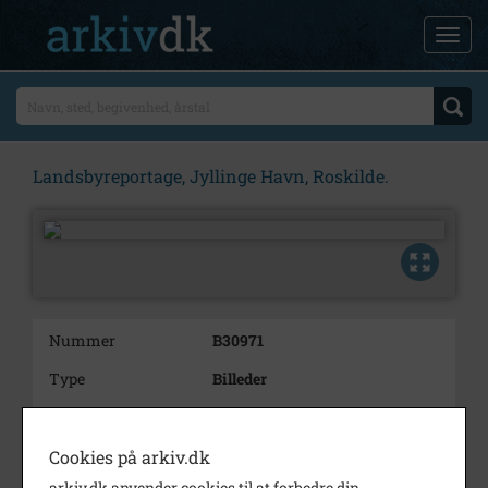
Landsbyreportage, Jyllinge Havn, Roskilde.
Nummer
B30971
Type
Billeder
Beskrivelse
Landsbyreportage, Jyllinge
Havn, Roskilde.
Cookies på arkiv.dk
Bemærkning
40 negativer
arkiv.dk anvender cookies til at forbedre din