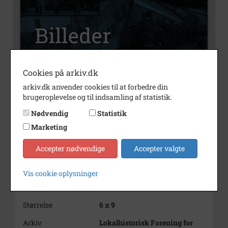
Cookies på arkiv.dk
arkiv.dk anvender cookies til at forbedre din
Nummer
B2007
brugeroplevelse og til indsamling af statistik.
Type
Billeder
Nødvendig
Statistik
Beskrivelse
Bolbrogaard, Jungen, St.
Marketing
Lyngby
Accepter nødvendige
Accepter valgte
Periode
1940 - 1950
Dateringsnote
1945
Vis cookie oplysninger
Fotograf
Ukendt
Størrelse
6 x 9
Arkiv
Lokalhistorisk Forening for