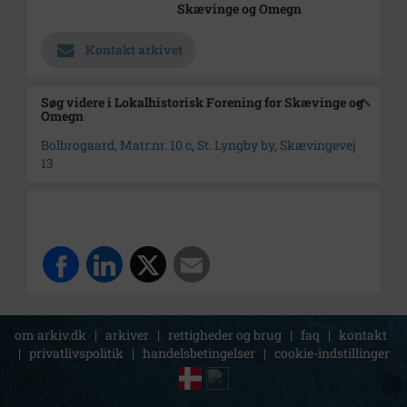
Skævinge og Omegn
Kontakt arkivet
Søg videre i Lokalhistorisk Forening for Skævinge og
Omegn
Bolbrogaard, Matr.nr. 10 c, St. Lyngby by, Skævingevej
13
om arkiv.dk
|
arkiver
|
rettigheder og brug
|
faq
|
kontakt
|
privatlivspolitik
|
handelsbetingelser
|
cookie-indstillinger