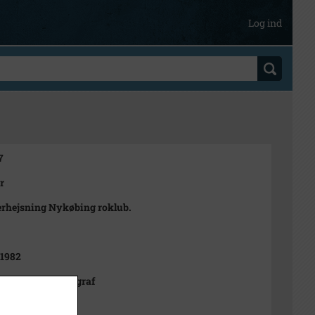
Log ind
7
r
rhejsning Nykøbing roklub.
-1982
nsen - pressefotograf