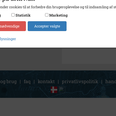
Arkiv
Odsher
nder cookies til at forbedre din brugeroplevelse og til indsamling af st
g
Statistik
Marketing
Kontakt arkivet
 nødvendige
Accepter valgte
Søg videre i Odsherred Lokal
plysninger
Havnen/ Nykøbing
 og brug
|
faq
|
kontakt
|
privatlivspolitik
|
hand