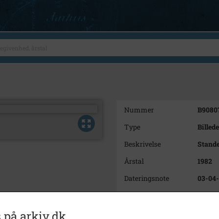
Nummer
B9080
Type
Billede
Beskrivelse
Stande
Årstal
1982
Dateringsnote
03-04
Fotograf
Per Je
Størrelse
12x17
 på arkiv.dk