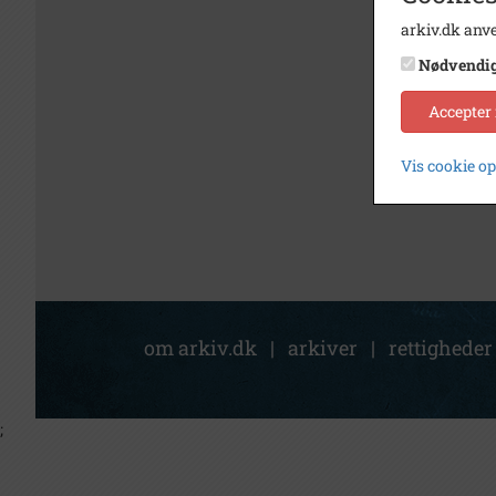
arkiv.dk anve
Nødvendi
Accepter
Vis cookie o
om arkiv.dk
|
arkiver
|
rettigheder
;