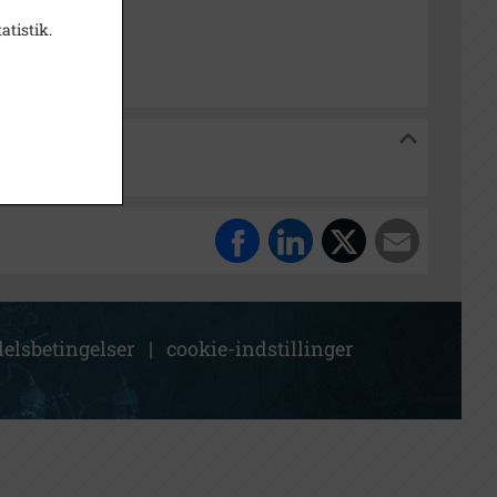
red Lokalarkiv
atistik.
arkiv
elsbetingelser
|
cookie-indstillinger