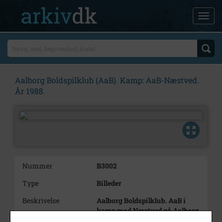
Aalborg Boldspilklub (AaB). Kamp: AaB-Næstved.
År 1988.
Nummer
B3002
Type
Billeder
Beskrivelse
Aalborg Boldspilklub. AaB i
kamp mod Næstved på Aalborg
Stadion.