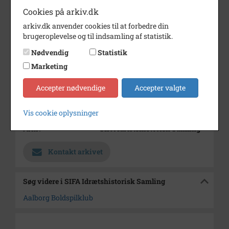
Målmand Ole Kjær, Næstved.
Cookies på arkiv.dk
AaB'ere fra venstre Søren
arkiv.dk anvender cookies til at forbedre din
Dissing, Lars Thomsen (2) og
brugeroplevelse og til indsamling af statistik.
Anders Sundstrup.
Nødvendig
Statistik
Årstal
1988
Marketing
Dateringsnote
10. april 1988.
Accepter nødvendige
Accepter valgte
Fotograf
Per Kolind Aalborg Stiftstidende
Størrelse
18x30 cm
Vis cookie oplysninger
Arkiv
SIFA Idrætshistorisk Samling
Kontakt arkivet
Søg videre i SIFA Idrætshistorisk Samling
Aalborg Boldspilklub