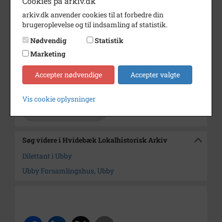
Cookies på arkiv.dk
Dateringsnote
ca. 1926
arkiv.dk anvender cookies til at forbedre din
Fotograf
Ukendt
brugeroplevelse og til indsamling af statistik.
Størrelse
11,5x18 cm
Nødvendig
Statistik
Marketing
Materiale
s/h positiv
Se på kort
Accepter nødvendige
Accepter valgte
Arkiv
Hvidebæk Lokalhistorisk Arkiv
Vis cookie oplysninger
Kontakt arkivet
Søg videre i Hvidebæk Lokalhistorisk Arkiv
Dilettant i Ubby
Ubby Forsamlingshus, Ubby