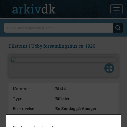
Dilettant i Ubby forsamlingshus ca. 1926
Nummer
B1414
Type
Billeder
Beskrivelse
En Søndag på Amager
Periode
1925 - 1927