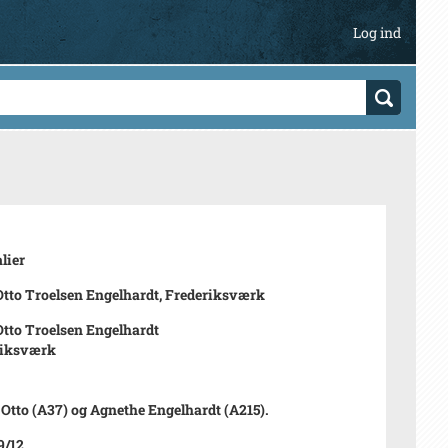
Log ind
lier
tto Troelsen Engelhardt, Frederiksværk
tto Troelsen Engelhardt
riksværk
 Otto (A37) og Agnethe Engelhardt (A215).
9/12