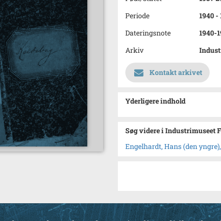
Periode
1940 -
Dateringsnote
1940-1
Arkiv
Indust
Kontakt arkivet
Yderligere indhold
Søg videre i Industrimuseet 
Engelhardt, Hans (den yngre)