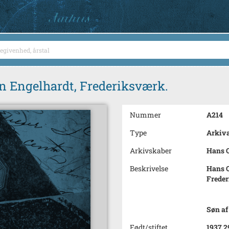
en Engelhardt, Frederiksværk.
Nummer
A214
Type
Arkiva
Arkivskaber
Hans O
Beskrivelse
Hans O
Frede
Søn af
Født/stiftet
1937 2