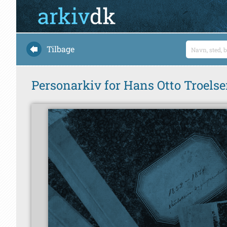
Tilbage
Personarkiv for Hans Otto Troels