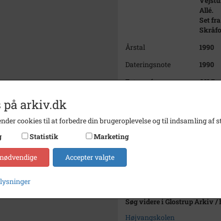
Vejstu
Allé.
Set fr
Skråfo
Årstal
1990
Dateringsnote
1990
Fotograf
OK Pre
Se på kort
 på arkiv.dk
Type
Sogn (
nder cookies til at forbedre din brugeroplevelse og til indsamling af st
Enhed
Glostr
g
Statistik
Marketing
Arkiv
Glostr
 nødvendige
Accepter valgte
Kontakt arkivet
plysninger
Søg videre i Glostrup Arkiv /
Højvangskolen