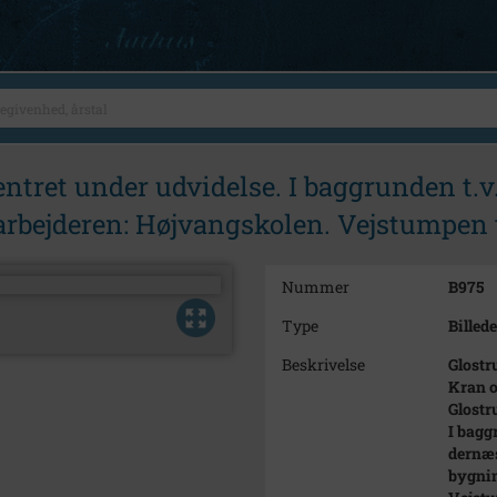
entret under udvidelse. I baggrunden t.
rbejderen: Højvangskolen. Vejstumpen t
Nummer
B975
Type
Billede
Beskrivelse
Glostr
Kran o
Glostr
I bagg
dernæs
bygnin