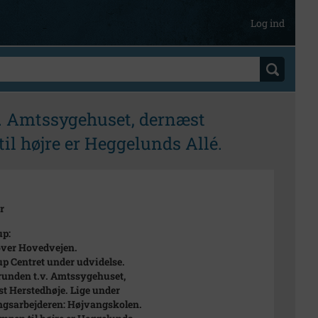
Log ind
v. Amtssygehuset, dernæst
il højre er Heggelunds Allé.
r
up:
ver Hovedvejen.
up Centret under udvidelse.
runden t.v. Amtssygehuset,
t Herstedhøje. Lige under
gsarbejderen: Højvangskolen.