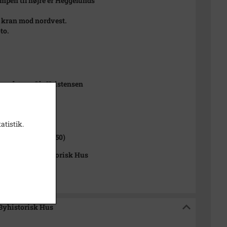
mpen til højre er Heggelunds
a kran mod nordvest.
to.
ssefoto v. Ole Kristensen
1000-2050)
atistik.
up Sogn (1000-2050)
up Arkiv / Byhistorisk Hus
 Byhistorisk Hus