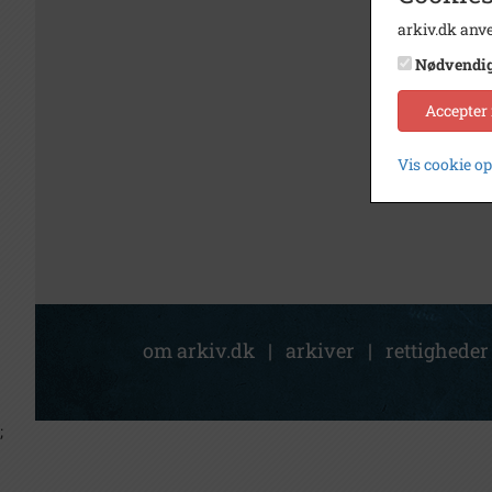
arkiv.dk anve
Nødvendi
Accepter
Vis cookie o
om arkiv.dk
|
arkiver
|
rettigheder
;