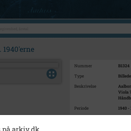
. 1940'erne
Nummer
B1324
Type
Billede
Beskrivelse
Aalbor
Viola ?
Håndbo
Periode
1940 -
Fotograf
Ukend
 på arkiv.dk
Størrelse
9x6 c