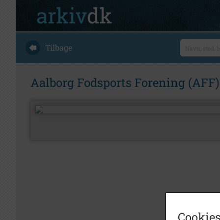
Tilbage
Aalborg Fodsports Forening (AFF)
Cookies