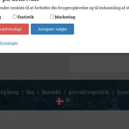
nder cookies til at forbedre din brugeroplevelse og til indsamling af st
Arkiv
SIFA I
g
Statistik
Marketing
Kontakt arkivet
 nødvendige
Accepter valgte
Søg videre i SIFA Idrætshist
plysninger
AFF
 og brug
|
faq
|
kontakt
|
privatlivspolitik
|
hand