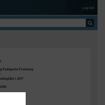
Log ind
r
g Fodsports Forening.
.
ldspiller i AFF
 1950
t
m