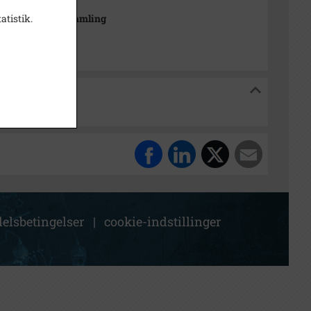
atistik.
drætshistorisk Samling
orisk Samling
elsbetingelser
|
cookie-indstillinger