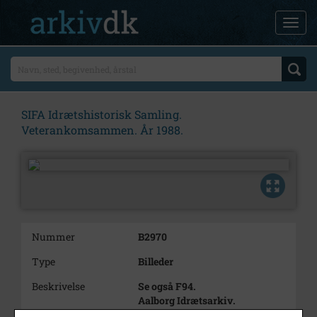
SIFA Idrætshistorisk Samling.
Veterankomsammen. År 1988.
Nummer
B2970
Type
Billeder
Beskrivelse
Se også F94.
Aalborg Idrætsarkiv.
Otte foto fra