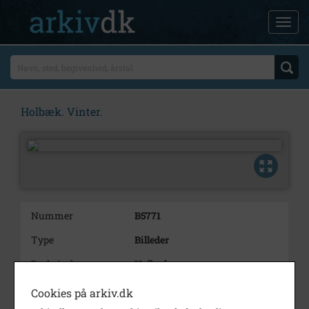
Holbæk. Vinter.
Nummer
B5771
Type
Billeder
Beskrivelse
Holbæk.
Vinter.
Cookies på arkiv.dk
Bemærkning
Tidligere 1982/191-58