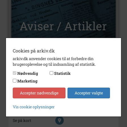
Cookies på arkiv.dk
Nummer
U178
arkiv.dk anvender cookies til at forbedre din
brugeroplevelse og til indsamling af statistik.
Type
Aviser og artikler
Nødvendig
Statistik
Illustrationer
Ja
Marketing
Årstal
2011
Accepter nødvendige
Accepter valgte
Dateringsnote
12-10-2011
12-10-2011
Vis cookie oplysninger
Trykt i medie
Dagbladet
Se på kort