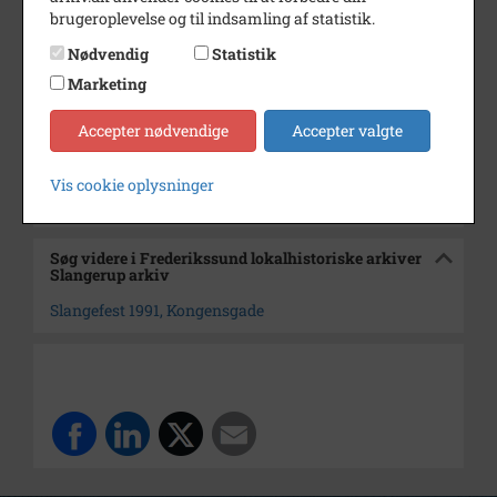
Dateringsnote
1991
brugeroplevelse og til indsamling af statistik.
Fotograf
Ungdomsskolens fotohold
Nødvendig
Statistik
Se på kort
Marketing
Arkiv
Frederikssund lokalhistoriske
Accepter nødvendige
Accepter valgte
arkiver Slangerup arkiv
Vis cookie oplysninger
Kontakt arkivet
Søg videre i Frederikssund lokalhistoriske arkiver
Slangerup arkiv
Slangefest 1991, Kongensgade