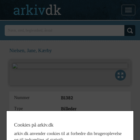
Nielsen, Jane, Kærby
B1382
Nummer
Billeder
Type
Nielsen, Jane, Kærby
Beskrivelse
Cookies på arkiv.dk
1988
Årstal
arkiv.dk anvender cookies til at forbedre din brugeroplevelse
og til indsamling af statistik.