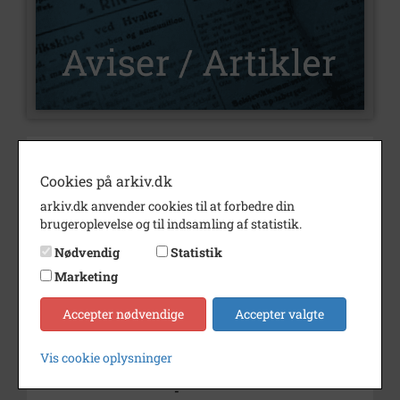
Nummer
C98
Cookies på arkiv.dk
Type
Aviser og artikler
arkiv.dk anvender cookies til at forbedre din
Illustrationer
Nej
brugeroplevelse og til indsamling af statistik.
Forfatter(e)
Børge Kirk
Nødvendig
Statistik
Marketing
Indholdsnote
Bemærkning
Accepter nødvendige
Accepter valgte
Årstal
1987
Vis cookie oplysninger
Dateringsnote
1q987
-