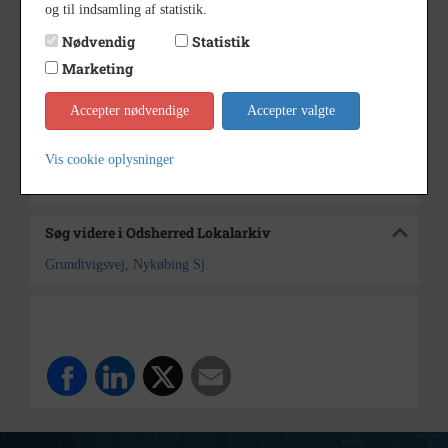
og til indsamling af statistik.
1950erne
Dateringsnote
Nødvendig
Statistik
Ukendt
Fotograf
Marketing
10x15
Størrelse
Accepter nødvendige
Accepter valgte
Odsherred Lokalarkiv
Arkiv
Vis cookie oplysninger
Kontakt arkivet
Søg videre i Odsherred Lokalarkiv
Grundtvigsvej, Nykøbing Sj.