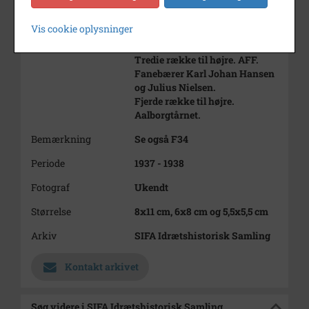
Øverst til højre. Idrætsklubben
"Chang" på Vesterbro.
Vis cookie oplysninger
Anden række til højre. Aalborg
Kajakklub.
Tredie række til højre. AFF.
Fanebærer Karl Johan Hansen
og Julius Nielsen.
Fjerde række til højre.
Aalborgtårnet.
Bemærkning
Se også F34
Periode
1937 - 1938
Fotograf
Ukendt
Størrelse
8x11 cm, 6x8 cm og 5,5x5,5 cm
Arkiv
SIFA Idrætshistorisk Samling
Kontakt arkivet
Søg videre i SIFA Idrætshistorisk Samling