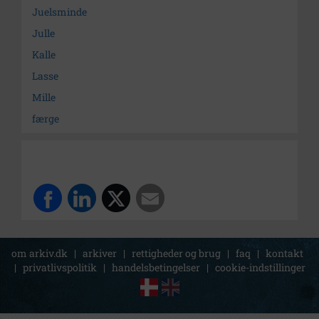
Juelsminde
Julle
Kalle
Lasse
Mille
færge
om arkiv.dk
|
arkiver
|
rettigheder og brug
|
faq
|
kontakt
|
privatlivspolitik
|
handelsbetingelser
|
cookie-indstillinger