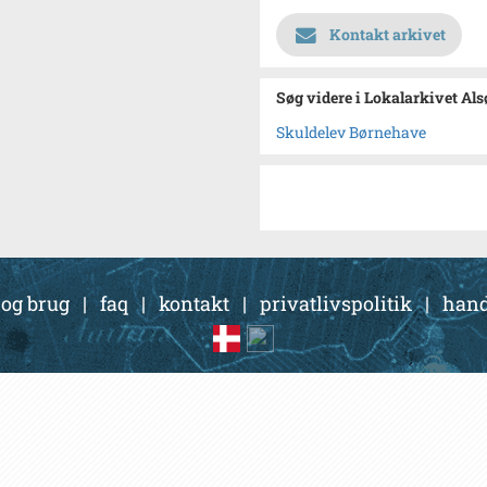
Kontakt arkivet
Søg videre i Lokalarkivet Al
Skuldelev Børnehave
 og brug
|
faq
|
kontakt
|
privatlivspolitik
|
hand