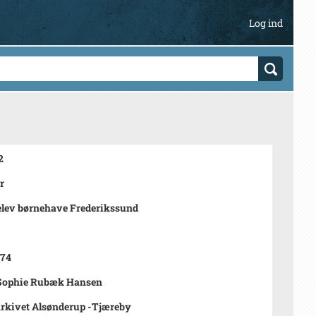
Log ind
2
r
lev børnehave Frederikssund
974
Sophie Rubæk Hansen
rkivet Alsønderup -Tjæreby