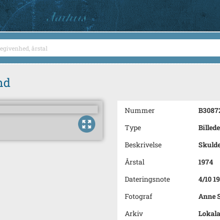
nd
Nummer
B3087
Type
Billede
Beskrivelse
Skulde
Årstal
1974
Dateringsnote
4/10 1
Fotograf
Anne 
Arkiv
Lokala