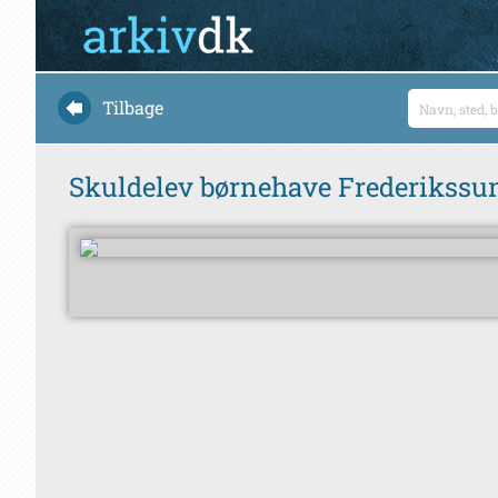
Tilbage
Skuldelev børnehave Frederikssu