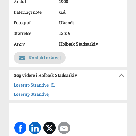
Årstal
1900
Dateringsnote
u.å.
Fotograf
Ukendt
Størrelse
13 x 9
Arkiv
Holbæk Stadsarkiv
Kontakt arkivet
Søg videre i Holbæk Stadsarkiv
Løserup Strandvej 61
Løserup Strandvej