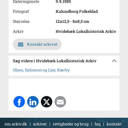
Dateringsnote
9.9.1985
Fotograf
Kalundborg Folkeblad
Størrelse
12x12,5 - 8x8,5 cm
Arkiv
Hvidebæk Lokalhistorisk Arkiv
Kontakt arkivet
Søg videre i Hvidebæk Lokalhistorisk Arkiv
Olsen, Salomon og Lise, Kærby
om arkiv.dk
|
arkiver
|
rettigheder og brug
|
faq
|
kontakt