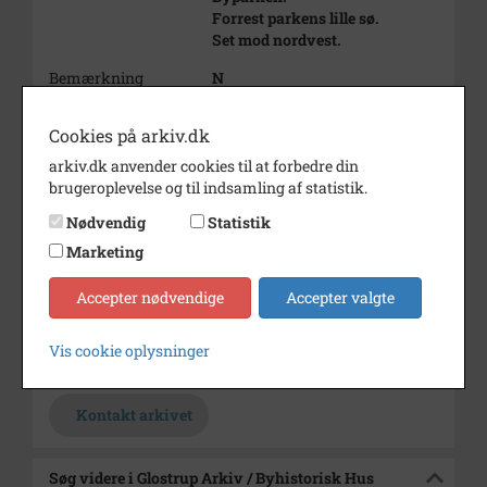
Forrest parkens lille sø.
Set mod nordvest.
Bemærkning
N
Årstal
1980
Cookies på arkiv.dk
Dateringsnote
1980
arkiv.dk anvender cookies til at forbedre din
brugeroplevelse og til indsamling af statistik.
Fotograf
Egon Funch
Nødvendig
Statistik
Se på kort
Marketing
Type
Sogn (1000-2050)
Accepter nødvendige
Accepter valgte
Enhed
Glostrup Sogn (1000-2050)
Arkiv
Glostrup Arkiv / Byhistorisk
Vis cookie oplysninger
Hus
Kontakt arkivet
Søg videre i Glostrup Arkiv / Byhistorisk Hus