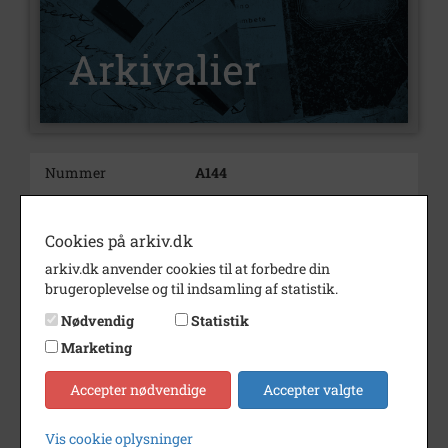
Nummer
A144
Type
Arkivalier
Cookies på arkiv.dk
Arkivskaber
Sofie Kirstine Nielsen, Ølsted
arkiv.dk anvender cookies til at forbedre din
Beskrivelse
Sofie Kirstine Nielsen
brugeroplevelse og til indsamling af statistik.
Ølsted
Nødvendig
Statistik
Født/stiftet
1894
Marketing
Bemærkning
Datter af husmand J.P. Nielsen,
A135.
Accepter nødvendige
Accepter valgte
Årstal
1899
Vis cookie oplysninger