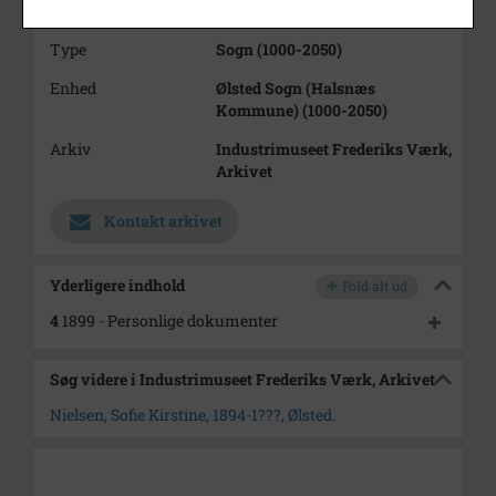
Se på kort
Type
Sogn (1000-2050)
Enhed
Ølsted Sogn (Halsnæs
Kommune) (1000-2050)
Arkiv
Industrimuseet Frederiks Værk,
Arkivet
Kontakt arkivet
Yderligere indhold
Fold alt ud
4
1899 - Personlige dokumenter
Søg videre i Industrimuseet Frederiks Værk, Arkivet
Nielsen, Sofie Kirstine, 1894-1???, Ølsted.