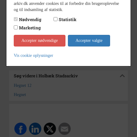
1900
Årstal
arkiv.dk anvender cookies til at forbedre din brugeroplevelse
og til indsamling af statistik.
u.å.
Dateringsnote
Nødvendig
Statistik
Ukendt
Fotograf
Marketing
13 x 9
Størrelse
Accepter nødvendige
Accepter valgte
Holbæk Stadsarkiv
Arkiv
Vis cookie oplysninger
Kontakt arkivet
Søg videre i Holbæk Stadsarkiv
Hegnet 12
Hegnet