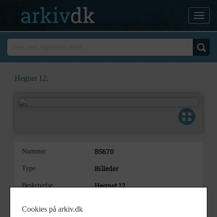
Hegnet 12.
B5670
Nummer
Billeder
Type
Hegnet 12.
Beskrivelse
Tidligere 1982/189-15
Bemærkning
Cookies på arkiv.dk