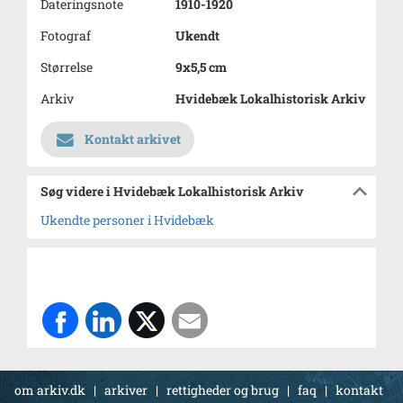
Dateringsnote
1910-1920
Fotograf
Ukendt
Størrelse
9x5,5 cm
Arkiv
Hvidebæk Lokalhistorisk Arkiv
Kontakt arkivet
Søg videre i Hvidebæk Lokalhistorisk Arkiv
Ukendte personer i Hvidebæk
om arkiv.dk
|
arkiver
|
rettigheder og brug
|
faq
|
kontakt