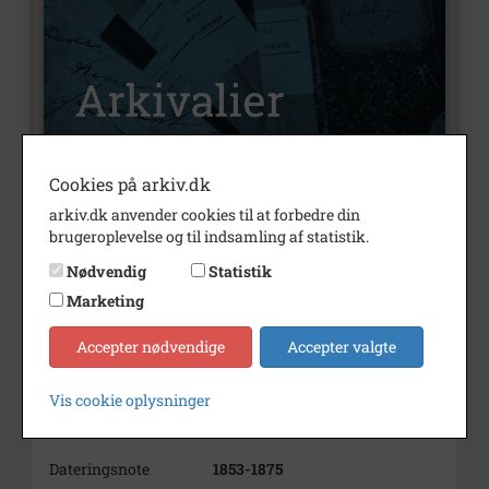
Cookies på arkiv.dk
Nummer
A139
arkiv.dk anvender cookies til at forbedre din
brugeroplevelse og til indsamling af statistik.
Type
Arkivalier
Nødvendig
Statistik
Arkivskaber
Afbygger Lars Nielsen, Store
Marketing
Havelse
Accepter nødvendige
Accepter valgte
Beskrivelse
Afbygger
Lars Nielsen
Store Havelse
Vis cookie oplysninger
Periode
1853 - 1875
Dateringsnote
1853-1875