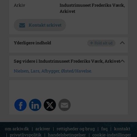
Arkiv
Industrimuseet Frederiks Værk,
Arkivet
Kontakt arkivet
Yderligere indhold
Fold alt ud
Søg videre i Industrimuseet Frederiks Værk, Arkivet
Nielsen, Lars, Afbygger, Ølsted/Havelse.
om arkiv.dk
|
arkiver
|
rettigheder og brug
|
faq
|
kontakt
|
privatlivspolitik
|
handelsbetingelser
|
cookie-indstillinger