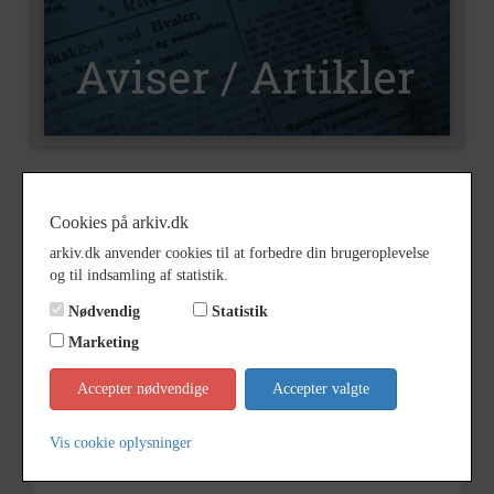
Nummer
C28
Cookies på arkiv.dk
Type
Aviser og artikler
arkiv.dk anvender cookies til at forbedre din brugeroplevelse
Illustrationer
Nej
og til indsamling af statistik.
Indholdsnote
Nødvendig
Statistik
Marketing
Bemærkning
Årstal
1983
Accepter nødvendige
Accepter valgte
Dateringsnote
1983
Vis cookie oplysninger
-
1983