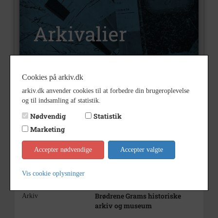
Cookies på arkiv.dk
Æ11200228
Nummer
arkiv.dk anvender cookies til at forbedre din brugeroplevelse
Arkivalier
og til indsamling af statistik.
Type
Nødvendig
Statistik
Gram
Arkivskaber
Marketing
Brødrene Grams historiske
Beskrivelse
arkiv, Vojens
Accepter nødvendige
Accepter valgte
Kasse 76
Bemærkning
Vis cookie oplysninger
1944
Årstal
Brødrene Grams historiske
Arkiv
arkiv og museum