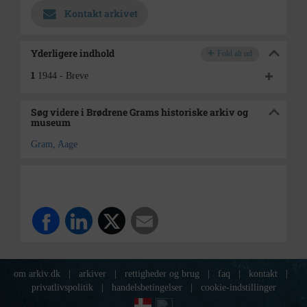
Kontakt arkivet
Yderligere indhold
Fold alt ud
1
1944 - Breve
Søg videre i Brødrene Grams historiske arkiv og
museum
Gram, Aage
om arkiv.dk
|
arkiver
|
rettigheder og brug
|
faq
|
kontakt
|
privatlivspolitik
|
handelsbetingelser
|
cookie-indstillinger