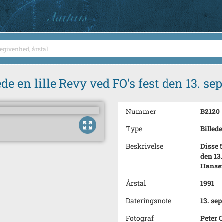
e en lille Revy ved FO's fest den 13. se
Nummer
B2120
Type
Billede
Beskrivelse
Disse 
den 13
Hansen
Årstal
1991
Dateringsnote
13. se
Fotograf
Peter 