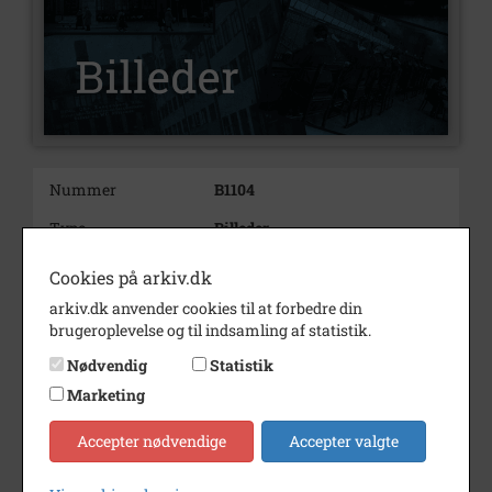
Nummer
B1104
Type
Billeder
Beskrivelse
Jens Ejlertsens Fordbil foran
Cookies på arkiv.dk
hans hus
arkiv.dk anvender cookies til at forbedre din
Bemærkning
Åben Fordbil med
brugeroplevelse og til indsamling af statistik.
indregistreringsnummer B2749
Nødvendig
Statistik
Periode
1927 - 1930
Marketing
Dateringsnote
1928
Accepter nødvendige
Accepter valgte
Fotograf
Ukendt