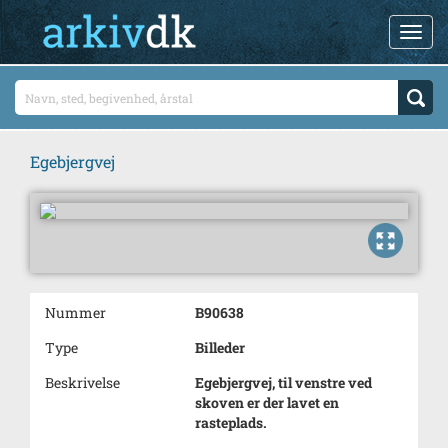
Egebjergvej
Nummer
B90638
Type
Billeder
Beskrivelse
Egebjergvej, til venstre ved
skoven er der lavet en
rasteplads.