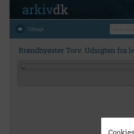
Tilbage
Brøndbyøster Torv. Udsigten fra le
Cookies