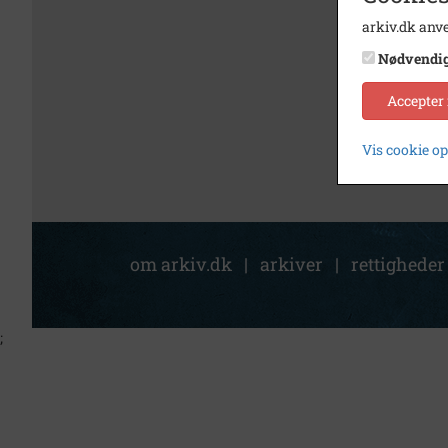
arkiv.dk anve
Nødvendi
Accepter
Vis cookie o
om arkiv.dk
|
arkiver
|
rettigheder
;