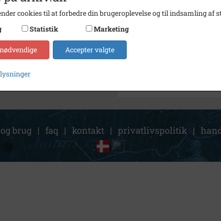
nder cookies til at forbedre din brugeroplevelse og til indsamling af st
Arkiv
Forsta
g
Statistik
Marketing
Søg videre i Forstadsmuseet
 nødvendige
Accepter valgte
Brøndbyøster Torv
plysninger
 og brug
|
faq
|
kontakt
|
privatlivspolitik
|
hand