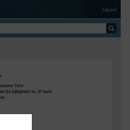
Log ind
r
yøster Torv.
en fra lejlighed i nr. 47 mod
st.
t