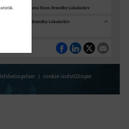
atistik.
dsmuseet Historiens Huse, Brøndby Lokalarkiv
 Historiens Huse, Brøndby Lokalarkiv
elsbetingelser
|
cookie-indstillinger