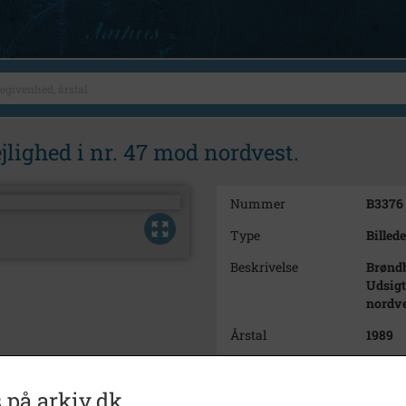
jlighed i nr. 47 mod nordvest.
Nummer
B3376
Type
Billede
Beskrivelse
Brøndb
Udsigt
nordve
Årstal
1989
Dateringsnote
1989.
 på arkiv.dk
Fotograf
Ukend