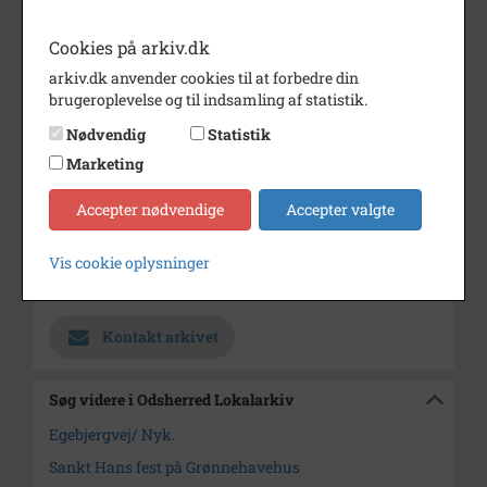
udflugt.
Cookies på arkiv.dk
Bemærkning
En dublet.
Eneret.
arkiv.dk anvender cookies til at forbedre din
brugeroplevelse og til indsamling af statistik.
Årstal
1960
Nødvendig
Statistik
Dateringsnote
1960
Marketing
Fotograf
Karen Veddes Boghandel,
Accepter nødvendige
Accepter valgte
Nykøbing Sj. (Eneret)
Størrelse
9x14
Vis cookie oplysninger
Arkiv
Odsherred Lokalarkiv
Kontakt arkivet
Søg videre i Odsherred Lokalarkiv
Egebjergvej/ Nyk.
Sankt Hans fest på Grønnehavehus